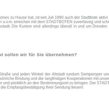
nes zu Hause hat, ist seit Juli 1990 auch der Stadtbote aktiv! Le
 u.v.m. erreichen mit dem STADTBOTEN zuverlässig und schnell
Neu­stadt. Die Kuriere sind allerdings überall in und um Dresd
nst sollen wir für Sie übernehmen?
raße und jeden Winkel der Altstadt rundum Semperoper und 
ersönliche Bindung und die langfristigen Kooperationen mit uns
her und pünktlich an den Bestimmungsort zu bringen. Der STADT
 die Empfangsbestätigung Ihrer Sendung freuen!