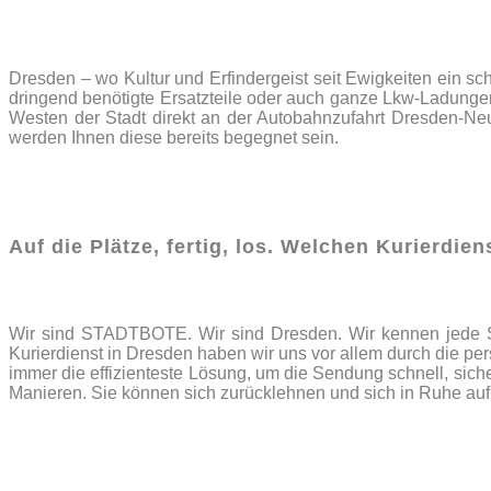
Dresden – wo Kultur und Erfindergeist seit Ewigkeiten ein schö
dringend benötigte Ersatzteile oder auch ganze Lkw-Ladungen
Wes­ten der Stadt direkt an der Auto­bahn­zu­fahrt Dres­den-
werden Ihnen diese bereits begegnet sein.
Auf die Plätze, fertig, los. Welchen Kurierdie
Wir sind STADTBOTE. Wir sind Dresden. Wir kennen jede St
Kurierdienst in Dresden haben wir uns vor allem durch die p
immer die effizienteste Lösung, um die Sendung schnell, sic
Manieren. Sie können sich zurücklehnen und sich in Ruhe auf