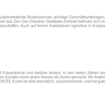
bensrettende Blutkonserven, wich­ti­ge Geschäfts­un­ter­la­gen,
 das Ziel. Die Dresd­ner Stadtbote-Zentrale befindet sich im
en anzutreffen. Auch auf fernen Autobahnen irgendwo in Europa
Frauenkirche und darüber hinaus. In den vielen Jahren als
eren Kunden einen guten Namen als Kurier gemacht. Wir finden
BOTE Kurier ist stets freundlich, zuvorkommend, und hat gute