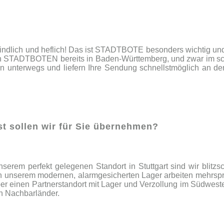
 fraindlich und heflich! Das ist STADTBOTE besonders wichtig u
den STADTBOTEN bereits in Baden-Württemberg, und zwar im sc
en unterwegs und liefern Ihre Sendung schnellstmöglich an d
nst sollen wir für Sie übernehmen?
nserem perfekt gelegenen Standort in Stuttgart sind wir blit
In unserem modernen, alarmgesicherten Lager arbeiten mehrspr
 über einen Partnerstandort mit Lager und Verzollung im Südw
n Nachbarländer.